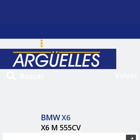
Volver
Buscar
BMW
X6
X6 M 555CV