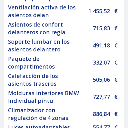
Ventilación activa de los
1.455,52
€
asientos delan
Asientos de confort
715,83
€
delanteros con regla
Soporte lumbar en los
491,18
€
asientos delantero
Paquete de
332,07
€
compartimentos
Calefacción de los
505,06
€
asientos traseros
Molduras interiores BMW
727,77
€
Individual pintu
Climatizador con
886,84
€
regulación de 4 zonas
Luces autoadaptables
554,77
€