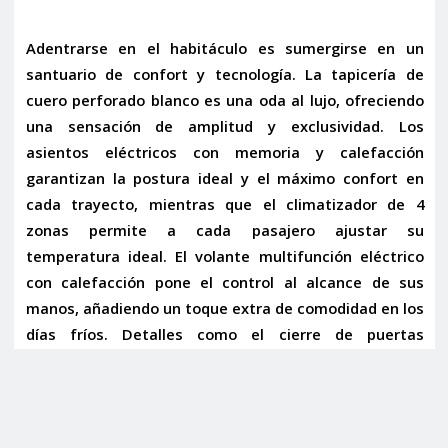
Adentrarse en el habitáculo es sumergirse en un
santuario de confort y tecnología. La
tapicería de
cuero perforado blanco
es una oda al lujo, ofreciendo
una sensación de amplitud y exclusividad. Los
asientos eléctricos con memoria y calefacción
garantizan la postura ideal y el máximo confort en
cada trayecto, mientras que el
climatizador de 4
zonas
permite a cada pasajero ajustar su
temperatura ideal. El
volante multifunción eléctrico
con calefacción
pone el control al alcance de sus
manos, añadiendo un toque extra de comodidad en los
días fríos. Detalles como el
cierre de puertas
SoftClose
y el
acceso sin llave
elevan la experiencia a
un nivel superior, transmitiendo una sensación de
opulencia que solo BMW M puede ofrecer.