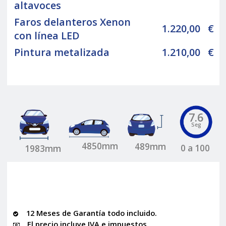
altavoces
Faros delanteros Xenon
1.220,00
€
con línea LED
Pintura metalizada
1.210,00
€
7.6
Seg
4850mm
489mm
0 a 100
1983mm
12 Meses de Garantía todo incluido.
El precio incluye IVA e impuestos.