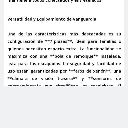
Versatilidad y Equipamiento de Vanguardia
Una de las características más destacadas es su
configuración de **7 plazas**, ideal para familias o
quienes necesitan espacio extra. La funcionalidad se
maximiza con una **bola de remolque** instalada,
lista para tus escapadas. La seguridad y facilidad de
uso están garantizadas por **faros de xenón**, una
**cámara de visión trasera** y **sensores de
aparcamiento** que simplifican las maniobras. El
**regulador de velocidad**, el **ordenador de viaje**
y los **sensores de lluvia y encendido automático de
luces** completan un equipamiento pensado para una
conducción relajada y segura.