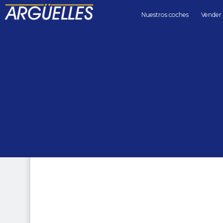
Nuestros coches
Vender
Coches de segunda mano
4x4
Land Rover Range Rover Sport 5.0 V8 HSE Dynamic 525cv