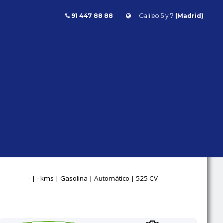
91 447 88 88
Galileo 5 y 7
(Madrid)
 Rover
RANGE ROVER
SPORT 5.0 V8
HSE DYNAMIC
525CV
Land Rover
Range Rover
- | - kms | Gasolina | Automático | 525 CV