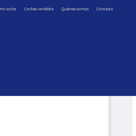
 mi coche
Coches vendidos
Quiénes somos
Contacto
Gasolina
Land Rover
Range