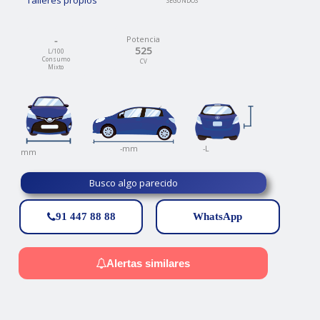
SEGUNDOS
-
Potencia
525
L/100
Consumo
CV
Mixto
-
-L
-mm
mm
Busco algo parecido
91 447 88 88
WhatsApp
Alertas similares