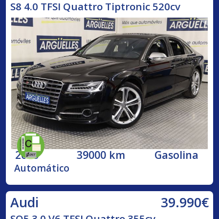
S8 4.0 TFSI Quattro Tiptronic 520cv
2015
39000 km
Gasolina
Automático
39.990€
Audi
SQ5 3.0 V6 TFSI Quattro 355cv