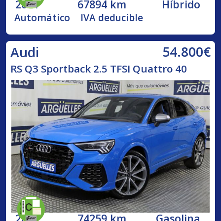
2021
67894 km
Híbrido
Automático
IVA deducible
54.800€
Audi
RS Q3 Sportback 2.5 TFSI Quattro 40
2020
74259 km
Gasolina