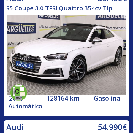
S5 Coupe 3.0 TFSI Quattro 354cv Tip
2017
128164 km
Gasolina
Automático
54.990€
Audi