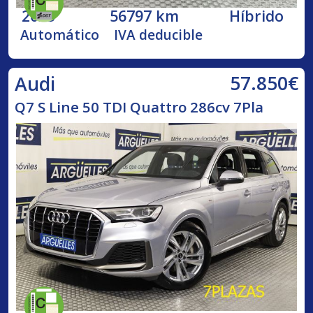
2023
56797 km
Híbrido
Automático
IVA deducible
57.850€
Audi
Q7 S Line 50 TDI Quattro 286cv 7Pla