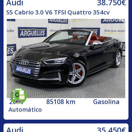
38.750€
Audi
S5 Cabrio 3.0 V6 TFSI Quattro 354cv
2018
85108 km
Gasolina
Automático
35.450€
Audi