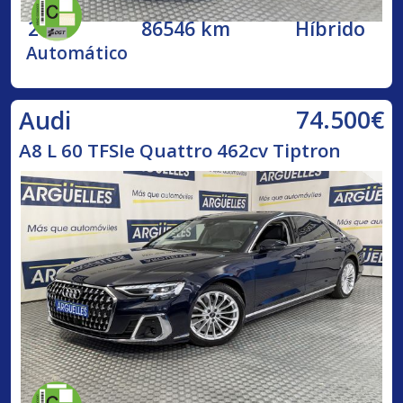
2020
86546 km
Híbrido
Automático
74.500€
Audi
A8 L 60 TFSIe Quattro 462cv Tiptron