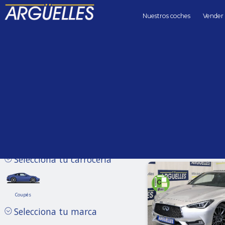
Nuestros coches
Vender
Coches de segunda mano
Precio hasta
Kilómetros 
Sin límite
Selecciona tu carrocería
Coupés
Coupés
Infiniti
Selecciona tu marca