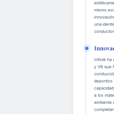
estéticame
mismo evoc
innovació
una identi
conductor
Innovac
Infiniti h
y V8 que h
conducció
deportivo
capacidad,
a los mate
ambiente d
completan 