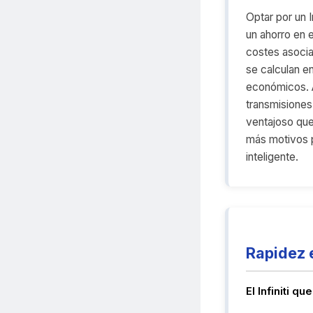
Optar por un I
un ahorro en 
costes asoci
se calculan en
económicos. 
transmisiones
ventajoso que
más motivos 
inteligente.
Rapidez 
El Infiniti q