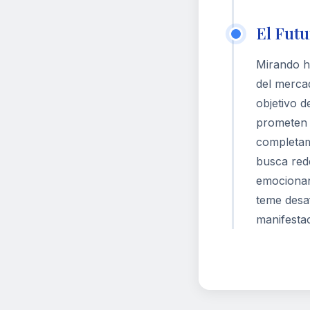
El Futu
Mirando h
del merca
objetivo d
prometen 
completame
busca rede
emocionan
teme desa
manifestac