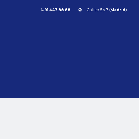
91 447 88 88
Galileo 5 y 7
(Madrid)
de Segunda mano en Madrid
Combustible
l
Todos
Gasolina
Diésel
Eléctrico/híbrido