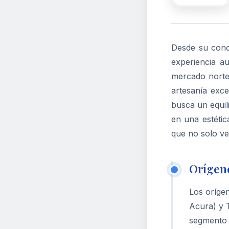
Desde su conce
experiencia a
mercado nortea
artesanía exce
busca un equil
en una estétic
que no solo ve
Orígene
Los orígen
Acura) y T
segmento 