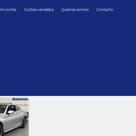
 mi coche
Coches vendidos
Quiénes somos
Contacto
Infiniti
automático
Infiniti automático 
hasta
Cambio
Todos
Automático
Manua
Sin límite