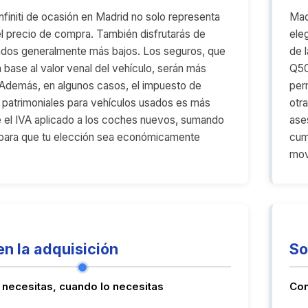
nfiniti de ocasión en Madrid no solo representa
Mad
el precio de compra. También disfrutarás de
ele
ados generalmente más bajos. Los seguros, que
de 
 base al valor venal del vehículo, serán más
Q50
Además, en algunos casos, el impuesto de
perm
 patrimoniales para vehículos usados es más
otr
 el IVA aplicado a los coches nuevos, sumando
ase
para que tu elección sea económicamente
cum
move
en la adquisición
So
ue necesitas, cuando lo necesitas
Con