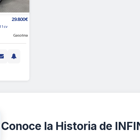
29.800€
11cv
Gasolina
Conoce la Historia de INFI