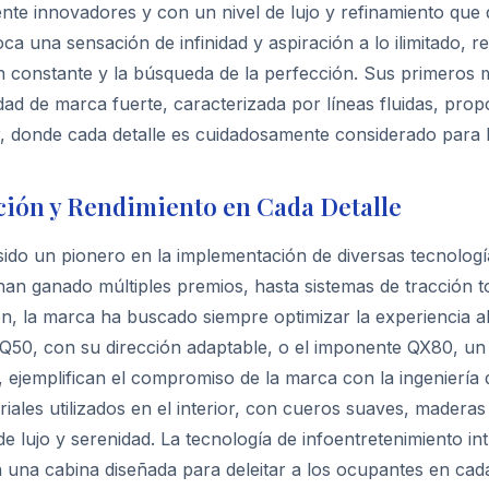
nte innovadores y con un nivel de lujo y refinamiento que di
a una sensación de infinidad y aspiración a lo ilimitado, 
n constante y la búsqueda de la perfección. Sus primeros 
dad de marca fuerte, caracterizada por líneas fluidas, propo
, donde cada detalle es cuidadosamente considerado para l
ión y Rendimiento en Cada Detalle
a sido un pionero en la implementación de diversas tecnolo
an ganado múltiples premios, hasta sistemas de tracción tot
n, la marca ha buscado siempre optimizar la experiencia a
 Q50, con su dirección adaptable, o el imponente QX80, u
 ejemplifican el compromiso de la marca con la ingeniería d
riales utilizados en el interior, con cueros suaves, mader
e lujo y serenidad. La tecnología de infoentretenimiento in
una cabina diseñada para deleitar a los ocupantes en cada