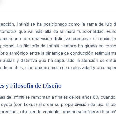
pción, Infiniti se ha posicionado como la rama de lujo 
utomotriz que va más allá de la mera funcionalidad. Fu
mericano con una visión distintiva: combinar el rendimie
pcional. La filosofía de Infiniti siempre ha girado en t
ibrio armónico entre la dinámica de conducción estimulante
a audaz y distintiva que ha capturado la atención de ent
nde coches, sino una promesa de exclusividad y una exper
s y Filosofía de Diseño
es de Infiniti se remontan a finales de los años 80, cuand
oyota (con Lexus) al crear su propia división de lujo. El ob
premium, ofreciendo vehículos que no solo fueran tecnol