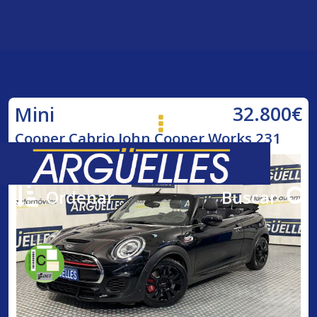
32.800€
Mini
Cooper Cabrio John Cooper Works 231
Ordenar
Buscar