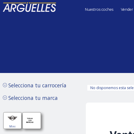
Nuestros coches
Vender
Coches de segunda mano
Mini
Precio hasta
Kilómetros 
Sin límite
Selecciona tu carrocería
No disponemos esta sele
Selecciona tu marca
Diesel
Mini