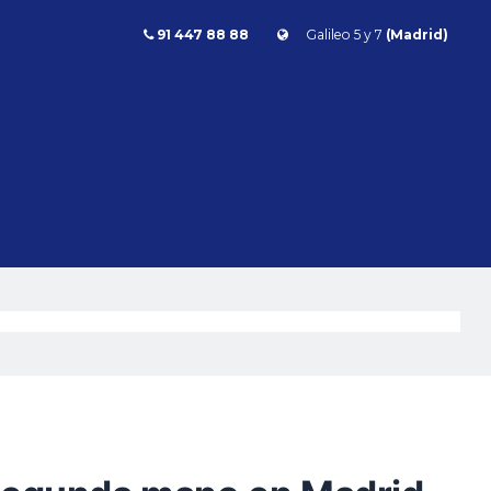
91 447 88 88
Galileo 5 y 7
(Madrid)
Combustible
l
Todos
Gasolina
Diésel
Eléctrico/híbrido