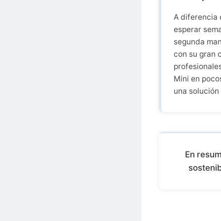
A diferencia 
esperar sema
segunda mano
con su gran 
profesionales
Mini en pocos
una solución 
En resum
sostenib