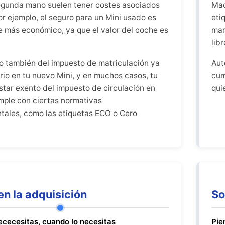
gunda mano suelen tener costes asociados
Mad
or ejemplo, el seguro para un Mini usado es
eti
 más económico, ya que el valor del coche es
man
lib
 también del impuesto de matriculación ya
Aut
rio en tu nuevo Mini, y en muchos casos, tu
cum
star exento del impuesto de circulación en
qui
mple con ciertas normativas
ales, como las etiquetas ECO o Cero
en la adquisición
So
nececesitas, cuando lo necesitas
Pie