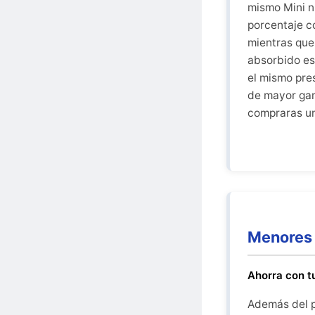
mismo Mini n
porcentaje c
mientras que
absorbido esa
el mismo pre
de mayor gam
compraras u
Menores 
Ahorra con t
Además del pr