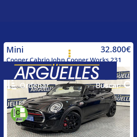
32.800€
Mini
Cooper Cabrio John Cooper Works 231
Ordenar
Buscar