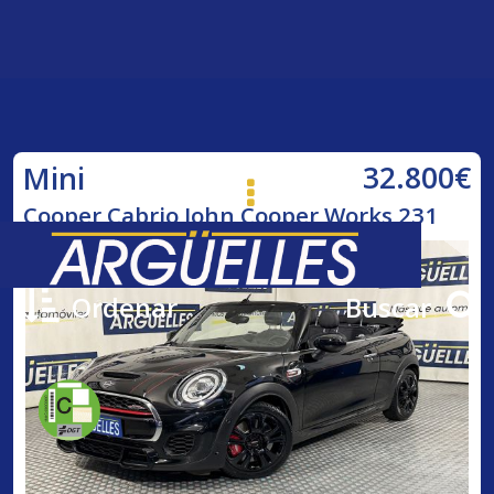
32.800€
Mini
Cooper Cabrio John Cooper Works 231
Ordenar
Buscar