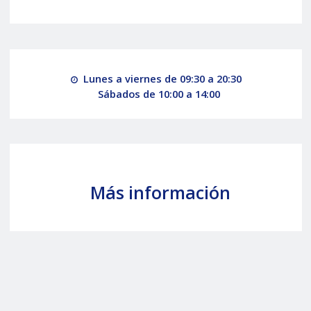
Lunes a viernes de 09:30 a 20:30
Sábados de 10:00 a 14:00
Más información
Maserati Ghibli S Q4 410cv AWD FULL EQUIPE
¿Quieres vender tu Maserati Ghibli en Madrid?
Todos nuestros Maserati de segunda mano en