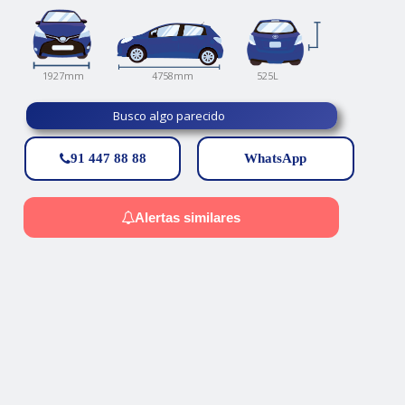
525L
4758mm
1927mm
Busco algo parecido
91 447 88 88
WhatsApp
Alertas similares