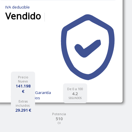
IVA deducible
Vendido
|
Precio
Nuevo
141.198
De 0 a 100
€
12 Meses de Garantía
4.2
Talleres propios
SEGUNDOS
Extras
incluidos:
29.291 €
Potencia
510
CV