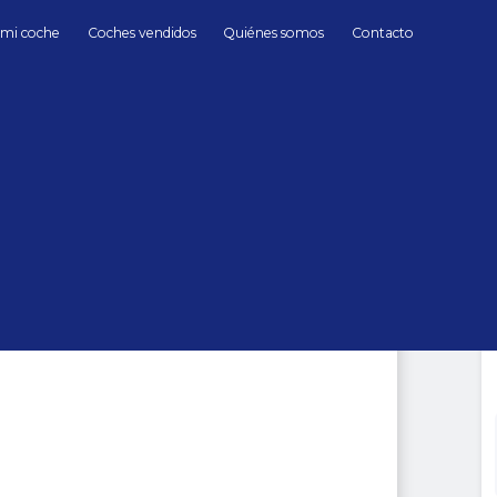
 mi coche
Coches vendidos
Quiénes somos
Contacto
Gasolina
BMW
X4