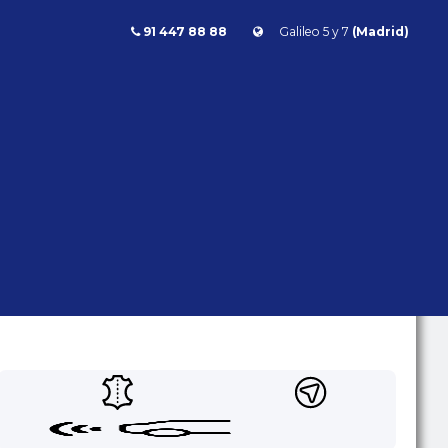
91 447 88 88
Galileo 5 y 7
(Madrid)
BMW X4 M Competition 510cv
X4 M COMPETITION 510CV
BMW
X4
- | - kms | Gasolina | Automático
| 510 CV