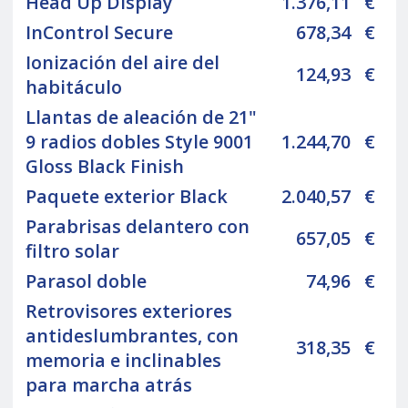
Head Up Display
1.376,11
€
InControl Secure
678,34
€
Ionización del aire del
124,93
€
habitáculo
Llantas de aleación de 21"
9 radios dobles Style 9001
1.244,70
€
Gloss Black Finish
Paquete exterior Black
2.040,57
€
Parabrisas delantero con
657,05
€
filtro solar
Parasol doble
74,96
€
Retrovisores exteriores
antideslumbrantes, con
318,35
€
memoria e inclinables
para marcha atrás