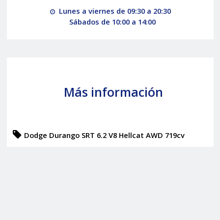
Lunes a viernes de 09:30 a 20:30
Sábados de 10:00 a 14:00
Más información
Dodge Durango SRT 6.2 V8 Hellcat AWD 719cv
6Plazas
¿Quieres vender tu Dodge Durango en Madrid?
Todos nuestros Dodge de segunda mano en Madrid
Repara tu coche en nuestro Taller Madrid Centro