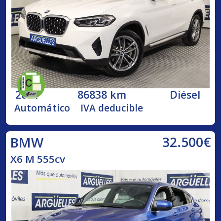
2021
86838 km
Diésel
Automático
IVA deducible
32.500€
BMW
X6 M 555cv