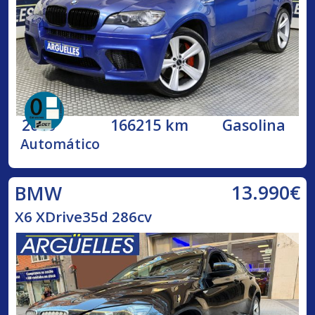
2010
166215 km
Gasolina
Automático
13.990€
BMW
X6 XDrive35d 286cv