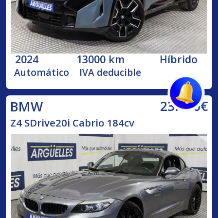
2024
13000 km
Híbrido
Automático
IVA deducible
23.800€
BMW
Z4 SDrive20i Cabrio 184cv