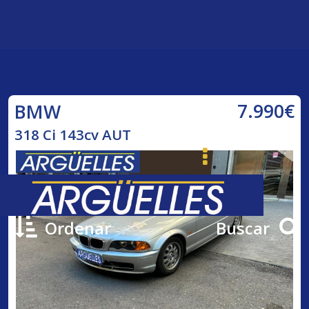
7.990€
BMW
318 Ci 143cv AUT
Ordenar
Buscar