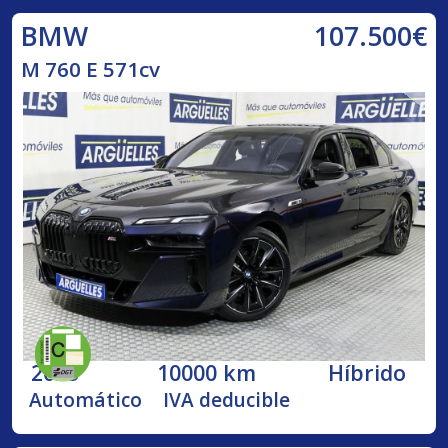
107.500€
BMW
M 760 E 571cv
2023
10000 km
Híbrido
Automático
IVA deducible