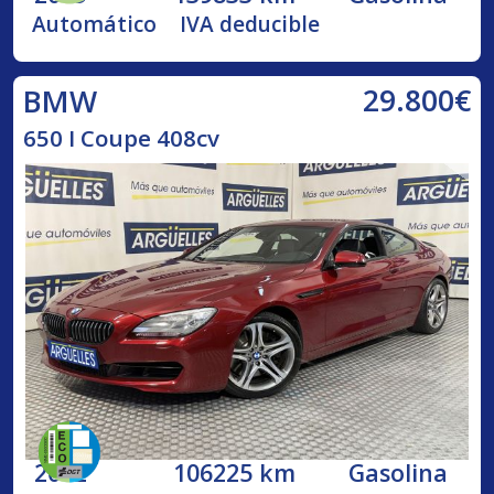
Automático
IVA deducible
29.800€
BMW
650 I Coupe 408cv
2012
106225 km
Gasolina