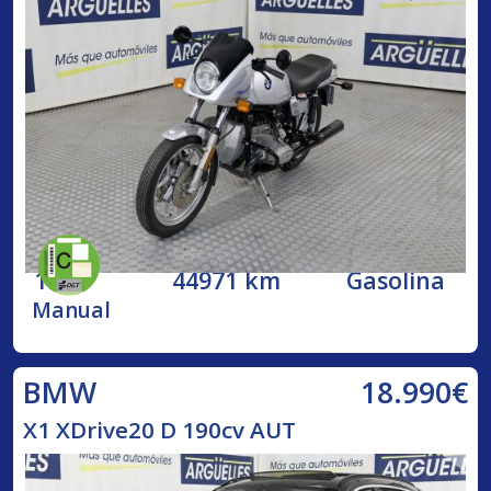
1984
44971 km
Gasolina
Manual
18.990€
BMW
X1 XDrive20 D 190cv AUT