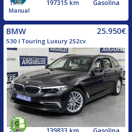
1991
197315 km
Gasolina
Manual
25.950€
BMW
530 I Touring Luxury 252cv
2019
139833 km
Gasolina