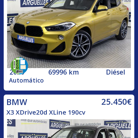
2020
69996 km
Diésel
Automático
25.450€
BMW
X3 XDrive20d XLine 190cv