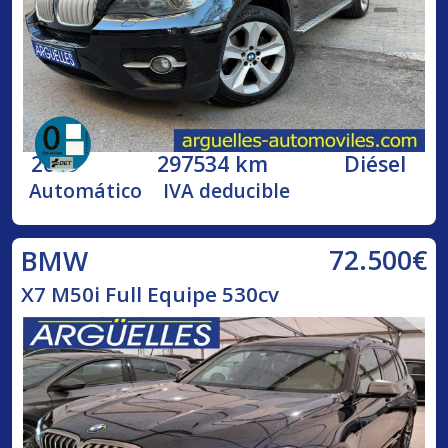
2009
297534 km
Diésel
Automático
IVA deducible
72.500€
BMW
X7 M50i Full Equipe 530cv