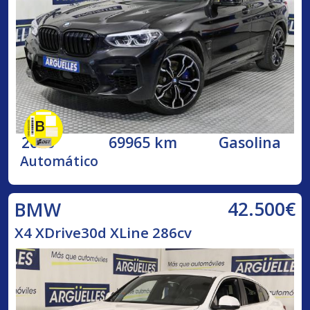
2020
69965 km
Gasolina
Automático
42.500€
BMW
X4 XDrive30d XLine 286cv