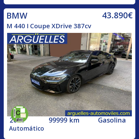
43.890€
BMW
M 440 I Coupe XDrive 387cv
2021
99999 km
Gasolina
Automático