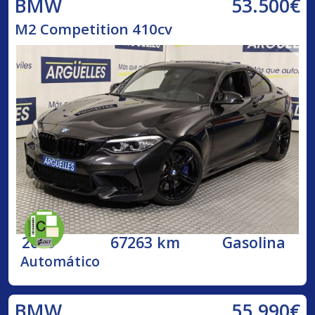
53.500€
BMW
M2 Competition 410cv
2019
67263 km
Gasolina
Automático
55.990€
BMW