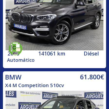
2018
141061 km
Diésel
Automático
61.800€
BMW
X4 M Competition 510cv