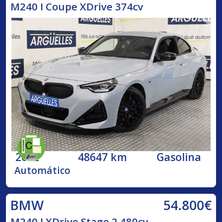
M240 I Coupe XDrive 374cv
2022
48647 km
Gasolina
Automático
54.800€
BMW
M240 I XDrive Stage 2 480cv