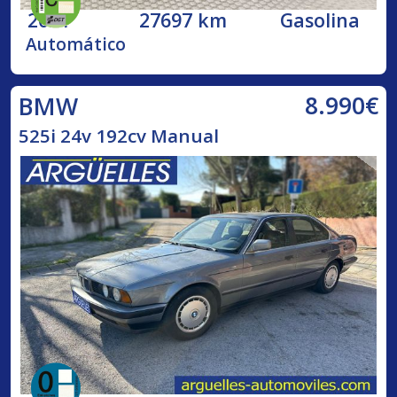
2021
27697 km
Gasolina
Automático
8.990€
BMW
525i 24v 192cv Manual