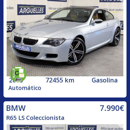
2005
72455 km
Gasolina
Automático
7.990€
BMW
R65 LS Coleccionista