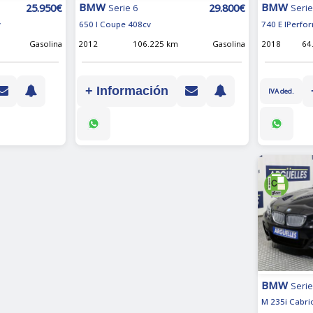
BMW
BMW
25.950€
29.800€
Serie
Serie 6
740 E IPerfo
v
650 I Coupe 408cv
2018
64
Gasolina
2012
106.225 km
Gasolina
+ Información
IVA ded.
BMW
Serie
M 235i Cabri