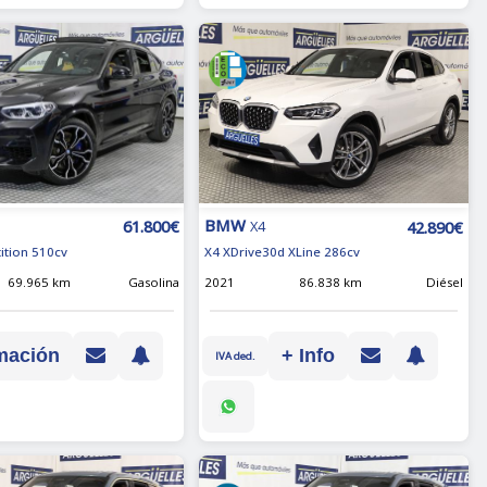
BMW
61.800€
42.890€
X4
ition 510cv
X4 XDrive30d XLine 286cv
69.965 km
Gasolina
2021
86.838 km
Diésel
mación
+ Info
IVA ded.