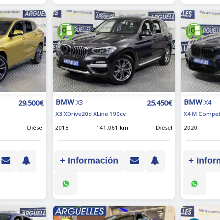
BMW
BMW
29.500€
25.450€
X4
X3
X4 M Compet
X3 XDrive20d XLine 190cv
2020
Diésel
2018
141.061 km
Diésel
+ Infor
+ Información