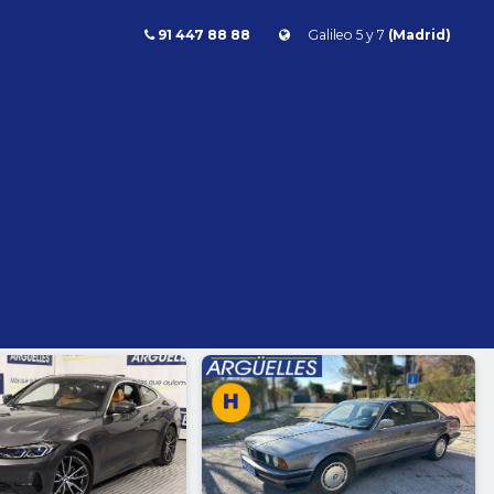
91 447 88 88
Galileo 5 y 7
(Madrid)
Combustible
l
Todos
Gasolina
Diésel
Eléctrico/híbrido