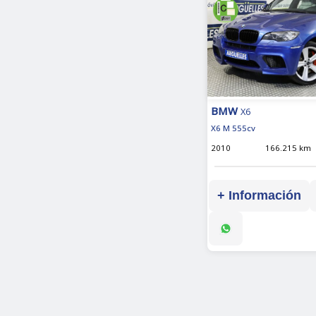
BMW
X6
X6 M 555cv
2010
166.215 km
+ Información