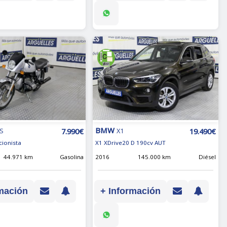
BMW
7.990€
19.490€
LS
X1
cionista
X1 XDrive20 D 190cv AUT
44.971 km
Gasolina
2016
145.000 km
Diésel
mación
+ Información