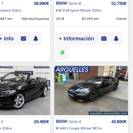
BMW
38.990€
52.750€
 7
Serie 8
rmance 326cv
840 D M Sport XDrive 320cv
.847 km
Híbrido/Gasolina
2018
80.000 km
Diésel
+ Info
+ Información
BMW
29.490€
43.890€
 2
Serie 4
o 326cv
M 440 I Coupe XDrive 387cv