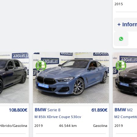
2015
+ Infor
BMW
BMW
108.800€
61.890€
M2
Serie 8
M2 Competit
M 850i XDrive Coupe 530cv
Híbrido/Gasolina
2019
2019
46.544 km
Gasolina