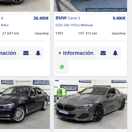
BMW
38.490€
9.490€
 4
Serie 5
184cv
525i 24v 192cv Manual
27.697 km
Gasolina
1991
197.315 km
Gasolina
mación
+ Información