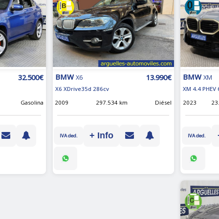
BMW
BMW
32.500€
13.990€
XM
X6
XM 4.4 PHEV 
X6 XDrive35d 286cv
2023
23
Gasolina
2009
297.534 km
Diésel
+ Info
IVA ded.
IVA ded.