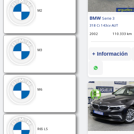
M2
BMW
Serie 3
318 Ci 143cv AUT
2002
110.333 km
M3
+ Información
M6
R65 LS