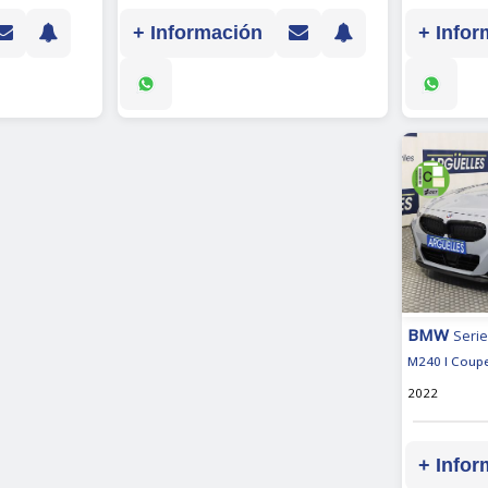
+ Infor
+ Información
BMW
Serie
M240 I Coupe
2022
+ Infor