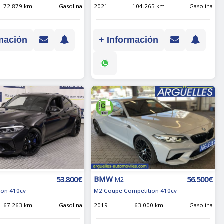
72.879 km
Gasolina
2021
104.265 km
Gasolina
mación
+ Información
BMW
53.800€
56.500€
M2
ion 410cv
M2 Coupe Competition 410cv
67.263 km
Gasolina
2019
63.000 km
Gasolina