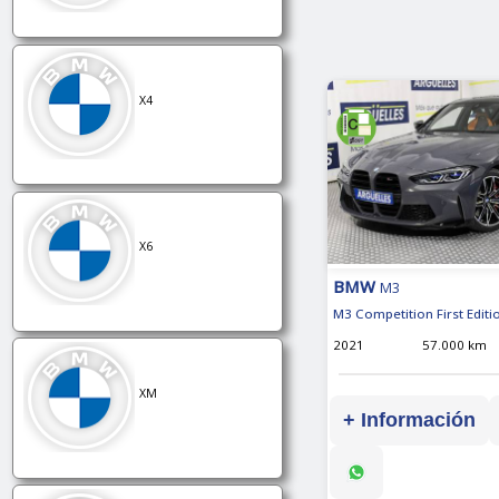
X4
X6
BMW
M3
M3 Competition First Editi
2021
57.000 km
XM
+ Información