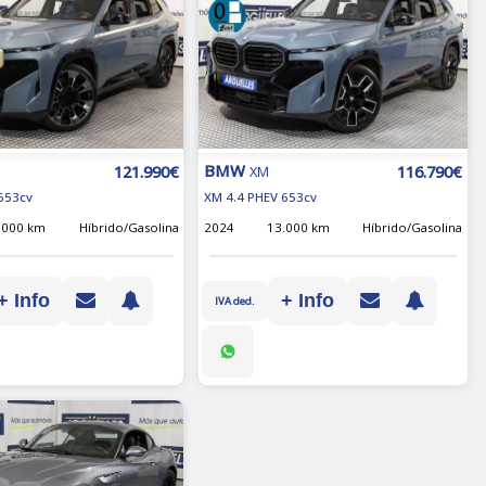
BMW
121.990€
116.790€
XM
653cv
XM 4.4 PHEV 653cv
.000 km
Híbrido/Gasolina
2024
13.000 km
Híbrido/Gasolina
+ Info
+ Info
IVA ded.