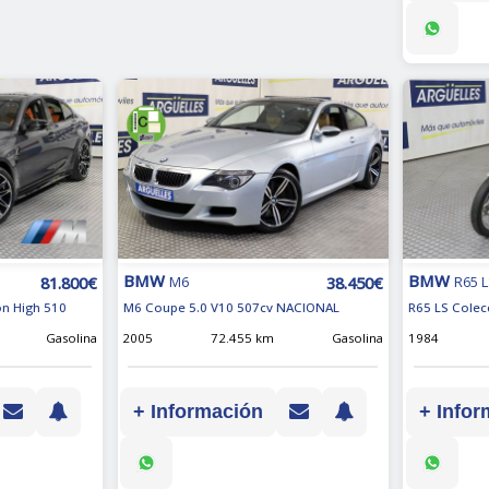
BMW
BMW
81.800€
38.450€
M6
R65 
on High 510
M6 Coupe 5.0 V10 507cv NACIONAL
R65 LS Colec
Gasolina
2005
72.455 km
Gasolina
1984
+ Información
+ Infor