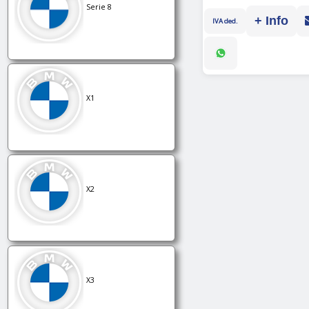
Serie 8
+ Info
IVA ded.
X1
X2
X3