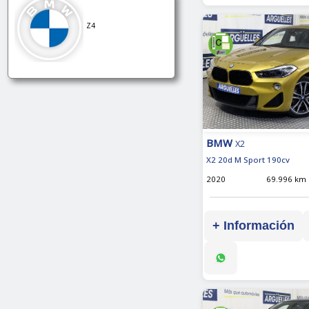
Z4
BMW
X2
X2 20d M Sport 190cv
2020
69.996 km
+ Información