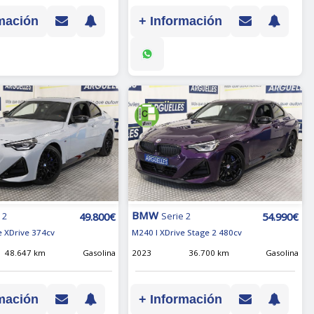
mación
+ Información
BMW
49.800€
54.990€
 2
Serie 2
 XDrive 374cv
M240 I XDrive Stage 2 480cv
48.647 km
Gasolina
2023
36.700 km
Gasolina
mación
+ Información