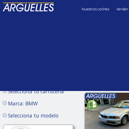
Nuestros coches
Vender
Coches de segunda mano
Precio hasta
Kilómetros 
Sin límite
Selecciona tu carrocería
Marca: BMW
Selecciona tu modelo