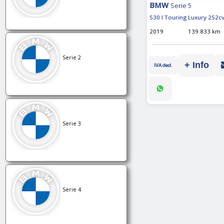
BMW
Serie 5
530 I Touring Luxury 252c
2019
139.833 km
Serie 2
+ Info
IVA ded.
Serie 3
Serie 4