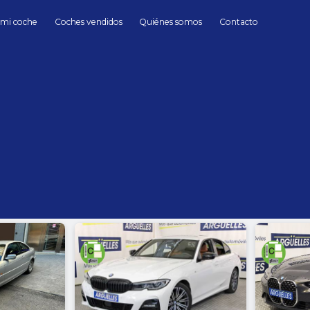
 mi coche
Coches vendidos
Quiénes somos
Contacto
BMW
BMW de Segunda mano en Madrid
hasta
Cambio
Todos
Automático
Manua
Sin límite