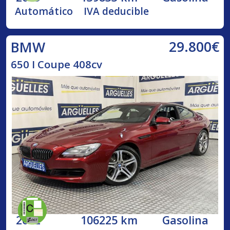
Automático
IVA deducible
29.800€
BMW
650 I Coupe 408cv
2012
106225 km
Gasolina