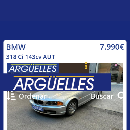
7.990€
BMW
318 Ci 143cv AUT
Ordenar
Buscar