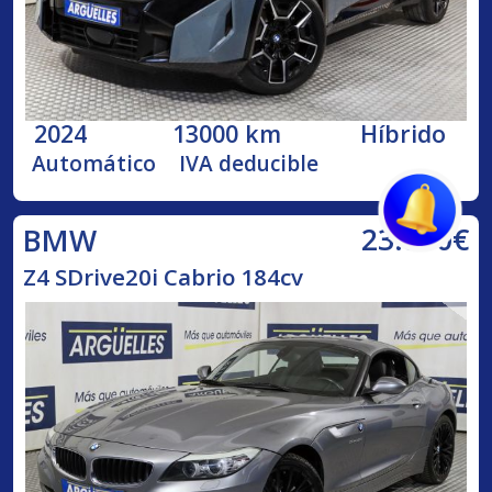
2024
13000 km
Híbrido
Automático
IVA deducible
23.800€
BMW
Z4 SDrive20i Cabrio 184cv