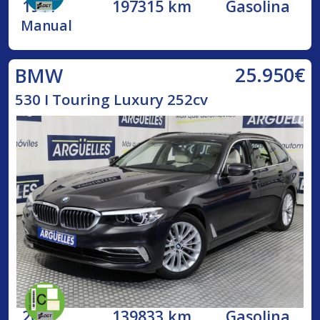
1991
197315 km
Gasolina
Manual
25.950€
BMW
530 I Touring Luxury 252cv
2019
139833 km
Gasolina