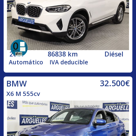
2021
86838 km
Diésel
Automático
IVA deducible
32.500€
BMW
X6 M 555cv