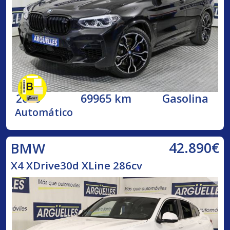
2020
69965 km
Gasolina
Automático
42.890€
BMW
X4 XDrive30d XLine 286cv