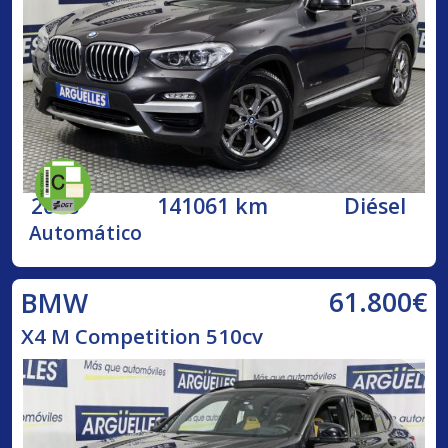
2018
141061 km
Diésel
Automático
61.800€
BMW
X4 M Competition 510cv