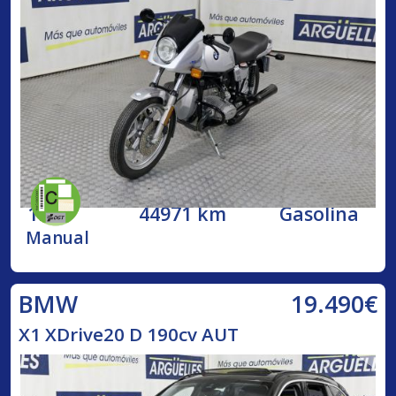
1984
44971 km
Gasolina
Manual
19.490€
BMW
X1 XDrive20 D 190cv AUT