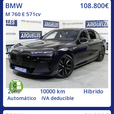
108.800€
BMW
M 760 E 571cv
2023
10000 km
Híbrido
Automático
IVA deducible