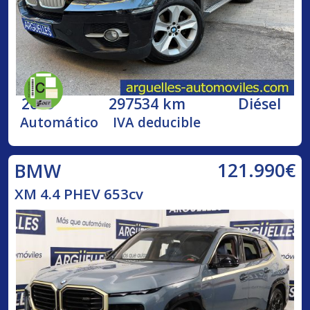
2009
297534 km
Diésel
Automático
IVA deducible
121.990€
BMW
XM 4.4 PHEV 653cv