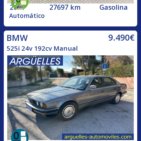
2021
27697 km
Gasolina
Automático
9.490€
BMW
525i 24v 192cv Manual