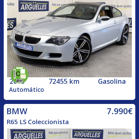
2005
72455 km
Gasolina
Automático
7.990€
BMW
R65 LS Coleccionista