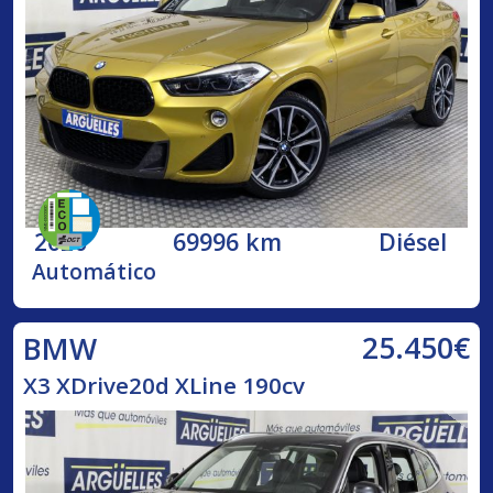
2020
69996 km
Diésel
Automático
25.450€
BMW
X3 XDrive20d XLine 190cv