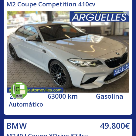
M2 Coupe Competition 410cv
2019
63000 km
Gasolina
Automático
49.800€
BMW
M240 I Coupe XDrive 374cv