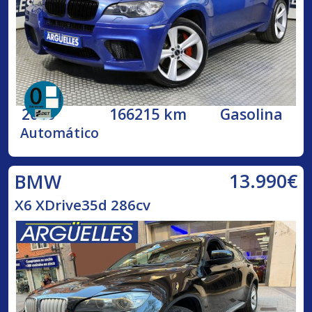
2010
166215 km
Gasolina
Automático
13.990€
BMW
X6 XDrive35d 286cv