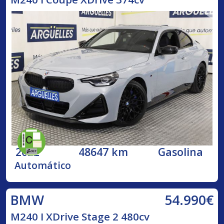
2022
48647 km
Gasolina
Automático
54.990€
BMW
M240 I XDrive Stage 2 480cv