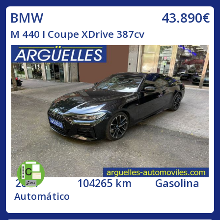
43.890€
BMW
M 440 I Coupe XDrive 387cv
2021
104265 km
Gasolina
Automático