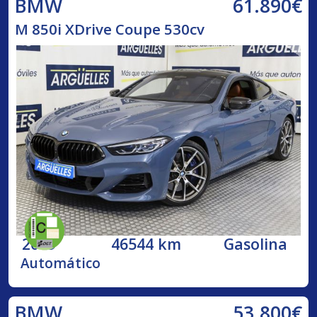
61.890€
BMW
M 850i XDrive Coupe 530cv
2019
46544 km
Gasolina
Automático
53.800€
BMW