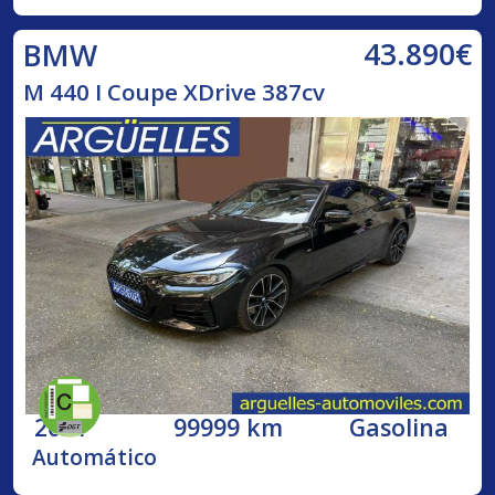
43.890€
BMW
M 440 I Coupe XDrive 387cv
2021
99999 km
Gasolina
Automático