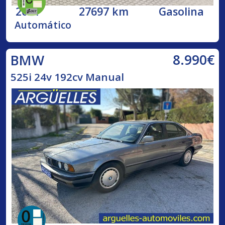
2021
27697 km
Gasolina
Automático
8.990€
BMW
525i 24v 192cv Manual