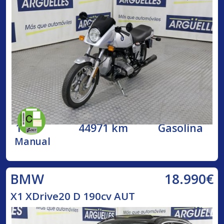
1984
44971 km
Gasolina
Manual
18.990€
BMW
X1 XDrive20 D 190cv AUT