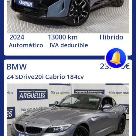
2024
13000 km
Híbrido
Automático
IVA deducible
23.800€
BMW
Z4 SDrive20i Cabrio 184cv