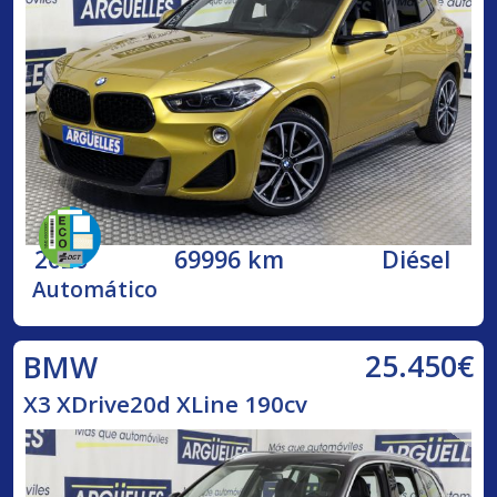
2020
69996 km
Diésel
Automático
25.450€
BMW
X3 XDrive20d XLine 190cv