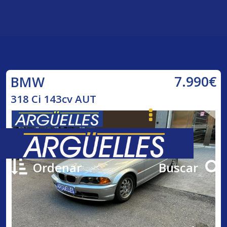
7.990€
BMW
318 Ci 143cv AUT
Ordenar
Buscar