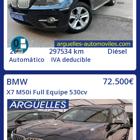
2009
297534 km
Diésel
Automático
IVA deducible
72.500€
BMW
X7 M50i Full Equipe 530cv