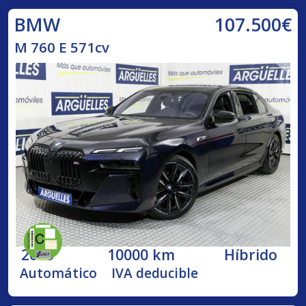
107.500€
BMW
M 760 E 571cv
2023
10000 km
Híbrido
Automático
IVA deducible