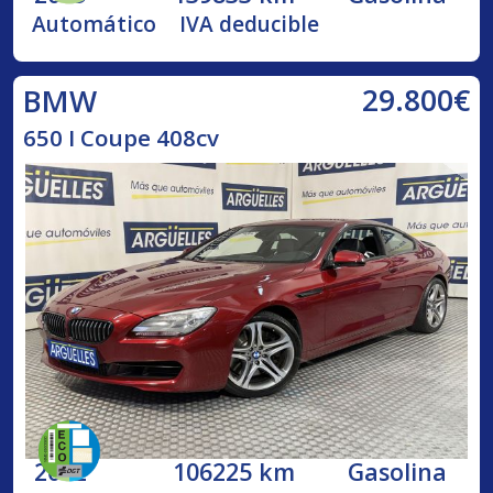
Automático
IVA deducible
29.800€
BMW
650 I Coupe 408cv
2012
106225 km
Gasolina