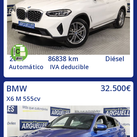
2021
86838 km
Diésel
Automático
IVA deducible
32.500€
BMW
X6 M 555cv