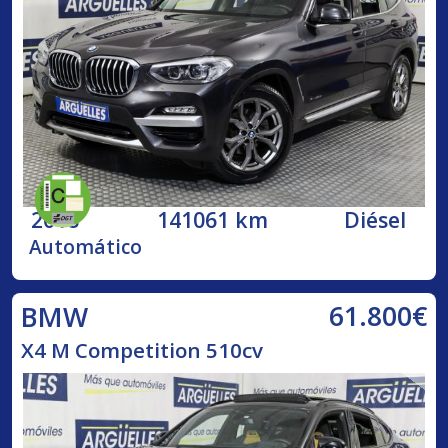
2018
141061 km
Diésel
Automático
61.800€
BMW
X4 M Competition 510cv