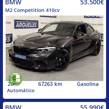
53.500€
BMW
M2 Competition 410cv
2019
67263 km
Gasolina
Automático
55.990€
BMW