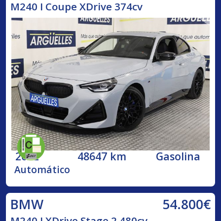
M240 I Coupe XDrive 374cv
2022
48647 km
Gasolina
Automático
54.800€
BMW
M240 I XDrive Stage 2 480cv