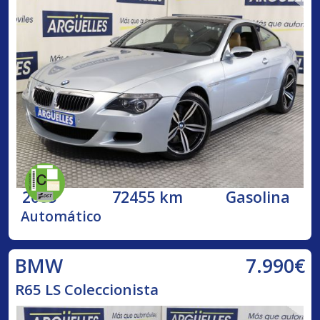
2005
72455 km
Gasolina
Automático
7.990€
BMW
R65 LS Coleccionista