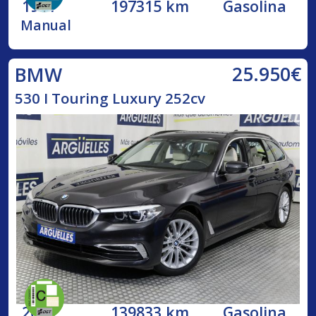
1991
197315 km
Gasolina
Manual
25.950€
BMW
530 I Touring Luxury 252cv
2019
139833 km
Gasolina