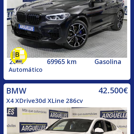
2020
69965 km
Gasolina
Automático
42.500€
BMW
X4 XDrive30d XLine 286cv