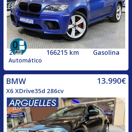
2010
166215 km
Gasolina
Automático
13.990€
BMW
X6 XDrive35d 286cv