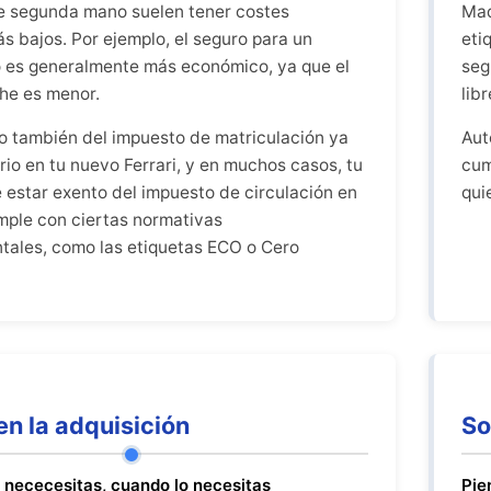
e segunda mano suelen tener costes
Mad
s bajos. Por ejemplo, el seguro para un
eti
o es generalmente más económico, ya que el
seg
che es menor.
lib
 también del impuesto de matriculación ya
Aut
io en tu nuevo Ferrari, y en muchos casos, tu
cum
e estar exento del impuesto de circulación en
qui
mple con ciertas normativas
ales, como las etiquetas ECO o Cero
en la adquisición
So
e nececesitas, cuando lo necesitas
Pie