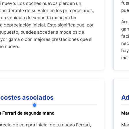
fue
i nuevo. Los coches nuevos pierden un
pue
onsiderable de su valor en los primeros años,
 un vehículo de segunda mano ya ha
Arg
 depreciación inicial. Esto significa que, por
gam
supuesto, puedes acceder a modelos de
fac
ayor gama o con mejores prestaciones que si
nec
no nuevo.
hay
más
costes asociados
Ad
u Ferrari de segunda mano
Mad
ecio de compra inicial de tu nuevo Ferrari,
Mad