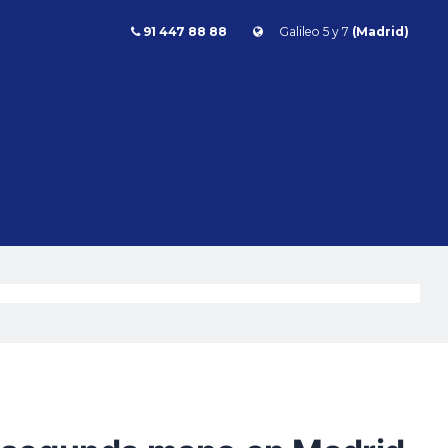
91 447 88 88
Galileo 5 y 7
(Madrid)
egunda mano en Madrid
Combustible
l
Todos
Gasolina
Diésel
Eléctrico/híbrido