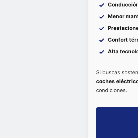
Conducción 
Menor man
Prestacion
Confort té
Alta tecnol
Si buscas sosten
coches eléctri
condiciones.