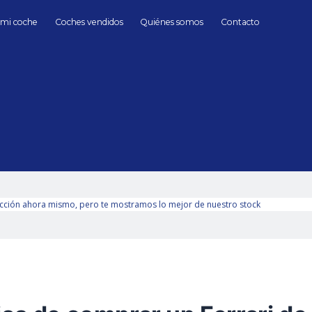
 mi coche
Coches vendidos
Quiénes somos
Contacto
i
Híbrido/Eléctrico
Ferrari Híbrido/Eléctrico de S
hasta
Cambio
Todos
Automático
Manua
Sin límite
cción ahora mismo, pero te mostramos lo mejor de nuestro stock