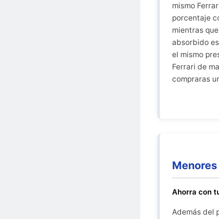
mismo Ferrar
porcentaje c
mientras que
absorbido esa
el mismo pre
Ferrari de m
compraras u
Menores 
Ahorra con t
Además del pr