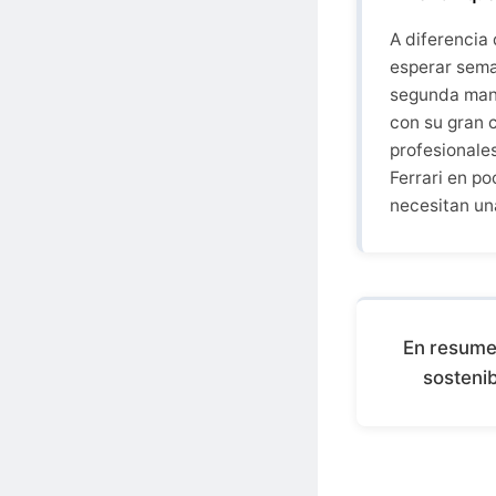
A diferencia 
esperar sema
segunda mano
con su gran 
profesionales
Ferrari en po
necesitan un
En resume
sostenib