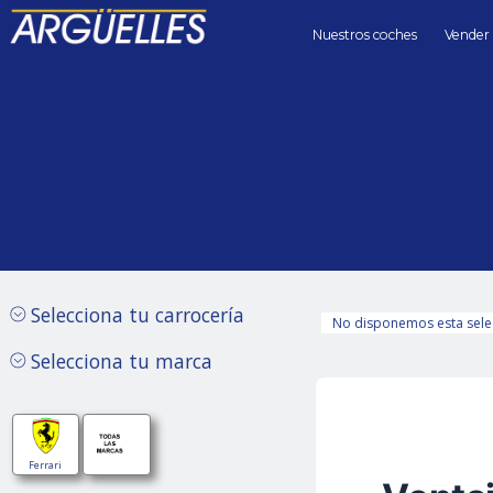
Nuestros coches
Vender
Coches de segunda mano
Ferrar
Precio hasta
Kilómetros 
Sin límite
Selecciona tu carrocería
No disponemos esta sele
Selecciona tu marca
Hibrido
Ferrari