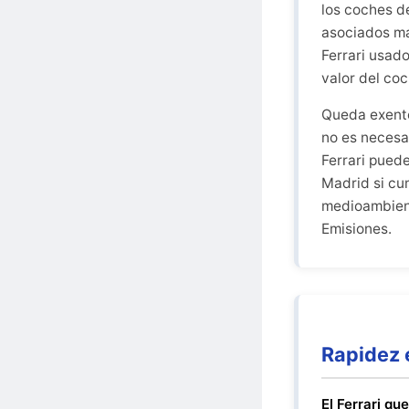
los coches d
asociados má
Ferrari usad
valor del co
Queda exento
no es necesar
Ferrari pued
Madrid si cu
medioambient
Emisiones.
Rapidez 
El Ferrari qu