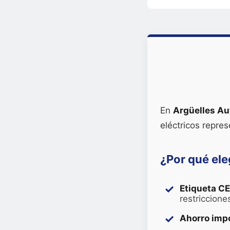
En
Argüelles Au
eléctricos repres
¿Por qué ele
Etiqueta C
restricciones
Ahorro impo