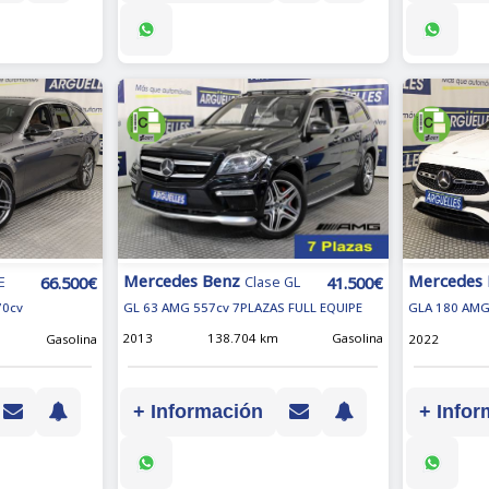
Mercedes Benz
Mercedes
41.500€
66.500€
Clase GL
E
GL 63 AMG 557cv 7PLAZAS FULL EQUIPE
70cv
GLA 180 AMG
2013
138.704 km
Gasolina
Gasolina
2022
+ Información
+ Infor