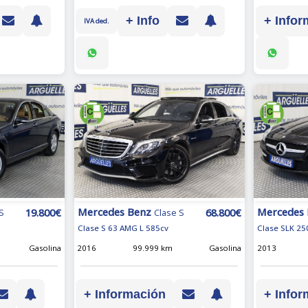
+ Infor
+ Info
IVA ded.
Mercedes Benz
Mercedes
19.800€
68.800€
S
Clase S
Clase S 63 AMG L 585cv
Clase SLK 25
Gasolina
2016
99.999 km
Gasolina
2013
+ Información
+ Infor