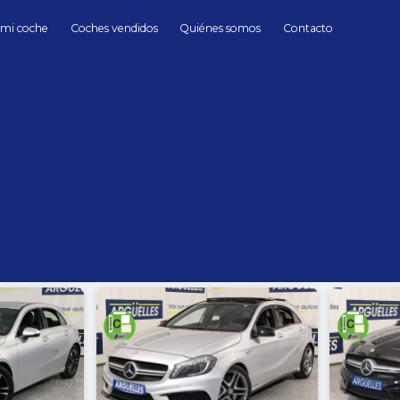
 mi coche
Coches vendidos
Quiénes somos
Contacto
Mercedes Benz
Mercedes Benz de Segunda mano en Madr
hasta
Cambio
Todos
Automático
Manua
Sin límite