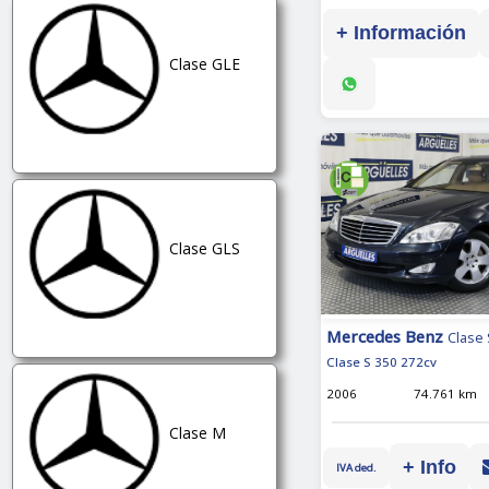
+ Información
Clase GLE
Clase GLS
Mercedes Benz
Clase 
Clase S 350 272cv
2006
74.761 km
Clase M
+ Info
IVA ded.