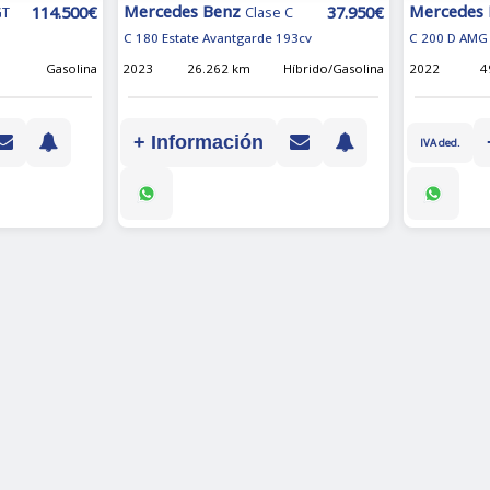
Mercedes Benz
Mercedes
114.500€
37.950€
GT
Clase C
C 180 Estate Avantgarde 193cv
C 200 D AMG 
Gasolina
2023
26.262 km
Híbrido/Gasolina
2022
4
+ Información
IVA ded.