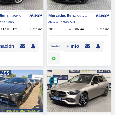
 Benz
Mercedes Benz
26.490€
84.800€
Clase A
AMG GT
atic 360cv
AMG GT 476cv AUT
117.000 km
Gasolina
2016
43.806 km
Gasolina
mación
+ Info
IVA ded.