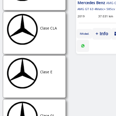
Mercedes Benz
AMG 
AMG GT 63 4Matic+ 585cv
2019
37.031 km
Clase CLA
+ Info
IVA ded.
Clase E
Clase GL