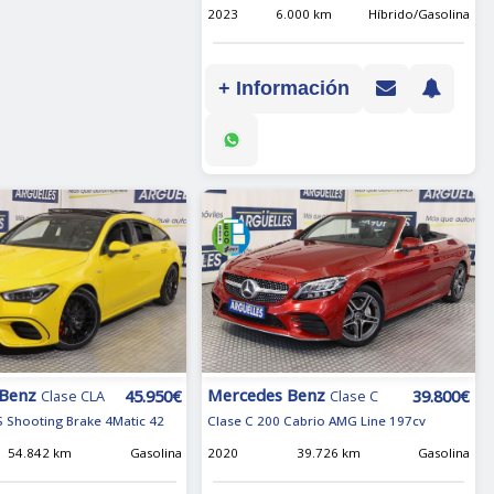
2023
6.000 km
Híbrido/Gasolina
+ Información
 Benz
Mercedes Benz
45.950€
39.800€
Clase CLA
Clase C
 Shooting Brake 4Matic 42
Clase C 200 Cabrio AMG Line 197cv
54.842 km
Gasolina
2020
39.726 km
Gasolina