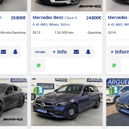
Mercedes Benz
Mercedes
24.800€
29.800€
Clase A
A
A 45 AMG 4Matic 360cv
A 45 AMG 4M
2013
120.000 km
Gasolina
2014
Híbrido/Gasolina
+ Info
+ Infor
IVA ded.