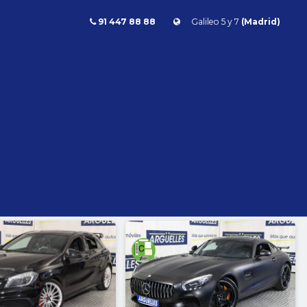
91 447 88 88
Galileo 5 y 7
(Madrid)
id
Combustible
l
Todos
Gasolina
Diésel
Eléctrico/híbrido