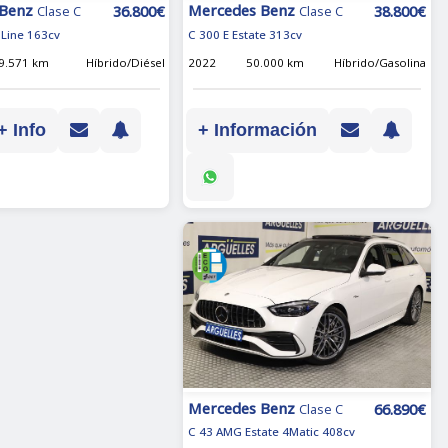
Mercedes Benz
 Benz
38.800€
36.800€
Clase C
Clase C
C 300 E Estate 313cv
Line 163cv
2022
50.000 km
Híbrido/Gasolina
9.571 km
Híbrido/Diésel
+ Información
+ Info
Mercedes Benz
66.890€
Clase C
C 43 AMG Estate 4Matic 408cv