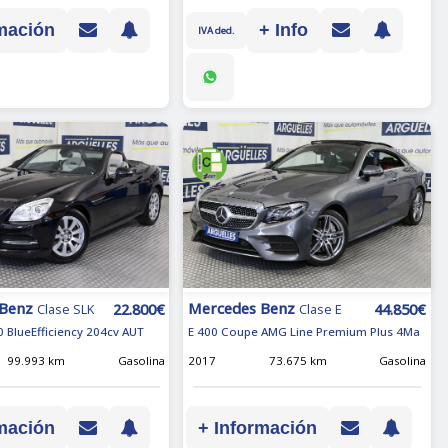
mación
+ Info
IVA ded.
 Benz
Mercedes Benz
22.800€
44.850€
Clase SLK
Clase E
0 BlueEfficiency 204cv AUT
E 400 Coupe AMG Line Premium Plus 4Ma
99.993 km
Gasolina
2017
73.675 km
Gasolina
mación
+ Información