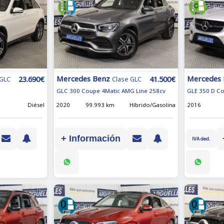
Mercedes Benz
Mercedes
41.500€
23.690€
Clase GLC
 GLC
GLC 300 Coupe 4Matic AMG Line 258cv
GLE 350 D Co
2020
99.993 km
Híbrido/Gasolina
2016
Diésel
+ Información
IVA ded.