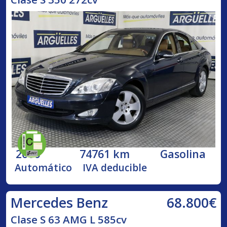
2006
74761 km
Gasolina
Automático
IVA deducible
68.800€
Mercedes Benz
Clase S 63 AMG L 585cv