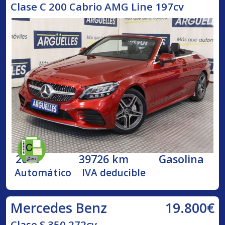
Clase C 200 Cabrio AMG Line 197cv
2020
39726 km
Gasolina
Automático
IVA deducible
19.800€
Mercedes Benz
Clase S 350 272cv