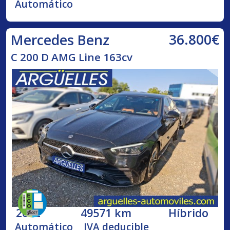
Automático
36.800€
Mercedes Benz
C 200 D AMG Line 163cv
2022
49571 km
Híbrido
Automático
IVA deducible