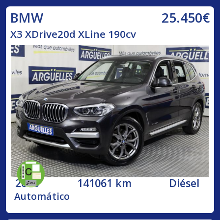
25.450€
BMW
X3 XDrive20d XLine 190cv
2018
141061 km
Diésel
Automático