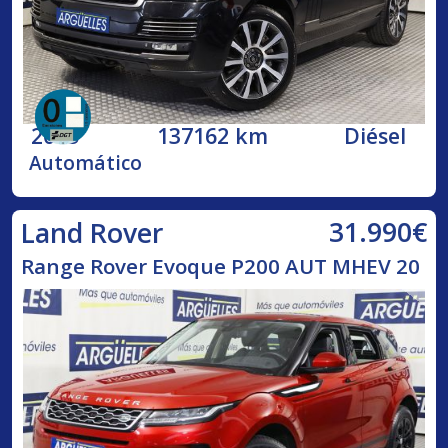
2015
137162 km
Diésel
Automático
31.990€
Land Rover
Range Rover Evoque P200 AUT MHEV 20