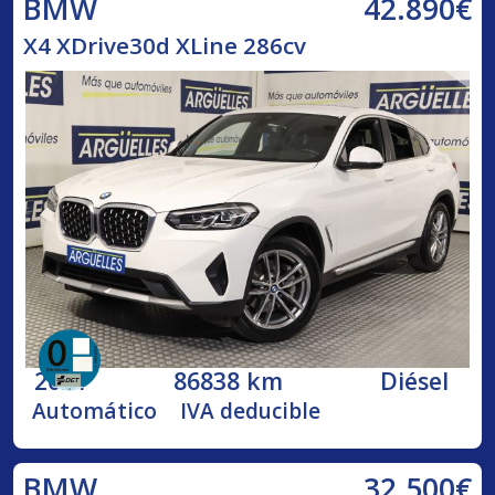
42.890€
BMW
X4 XDrive30d XLine 286cv
2021
86838 km
Diésel
Automático
IVA deducible
32.500€
BMW