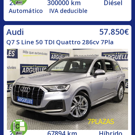
2009
300000 km
Diésel
Automático
IVA deducible
57.850€
Audi
Q7 S Line 50 TDI Quattro 286cv 7Pla
2021
67894 km
Híbrido