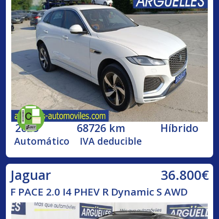
2025
68726 km
Híbrido
Automático
IVA deducible
36.800€
Jaguar
F PACE 2.0 I4 PHEV R Dynamic S AWD