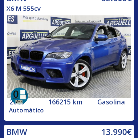
X6 M 555cv
2010
166215 km
Gasolina
Automático
13.990€
BMW