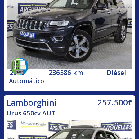
2016
236586 km
Diésel
Automático
257.500€
Lamborghini
Urus 650cv AUT