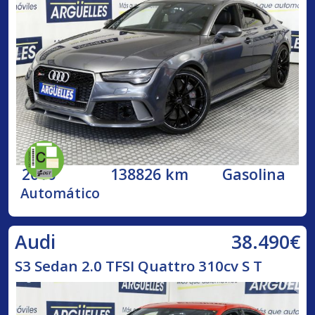
2016
138826 km
Gasolina
Automático
38.490€
Audi
S3 Sedan 2.0 TFSI Quattro 310cv S T