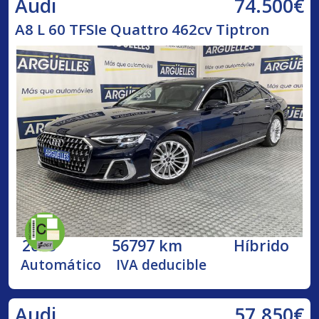
74.500€
Audi
A8 L 60 TFSIe Quattro 462cv Tiptron
2023
56797 km
Híbrido
Automático
IVA deducible
57.850€
Audi