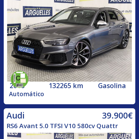
2018
132265 km
Gasolina
Automático
39.900€
Audi
RS6 Avant 5.0 TFSI V10 580cv Quattr