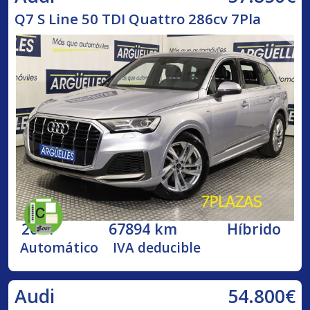
Q7 S Line 50 TDI Quattro 286cv 7Pla
2021
67894 km
Híbrido
Automático
IVA deducible
54.800€
Audi