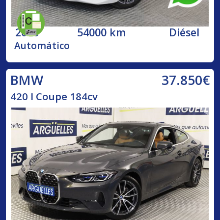
2020
54000 km
Diésel
Automático
37.850€
BMW
420 I Coupe 184cv