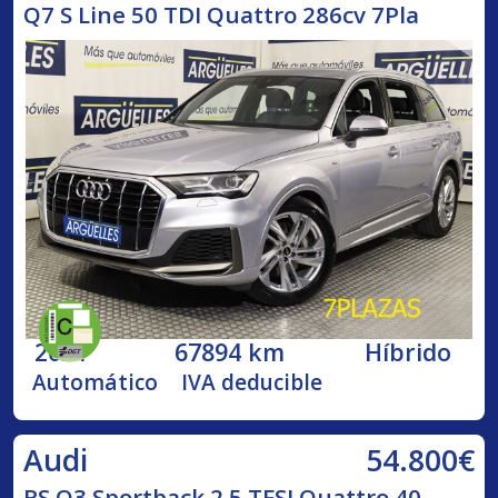
Q7 S Line 50 TDI Quattro 286cv 7Pla
2021
67894 km
Híbrido
Automático
IVA deducible
54.800€
Audi
RS Q3 Sportback 2.5 TFSI Quattro 40