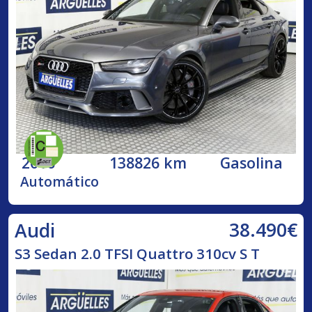
2016
138826 km
Gasolina
Automático
38.490€
Audi
S3 Sedan 2.0 TFSI Quattro 310cv S T