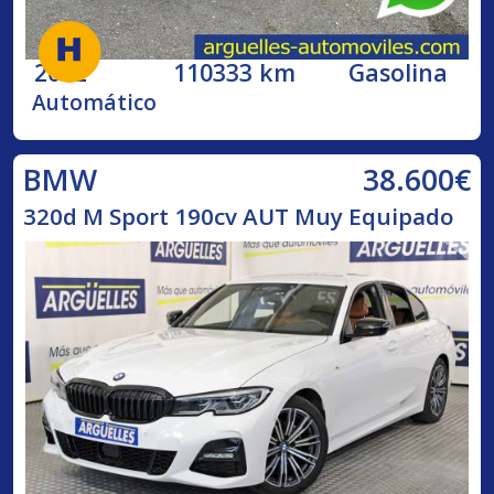
2002
110333 km
Gasolina
Automático
38.600€
BMW
320d M Sport 190cv AUT Muy Equipado