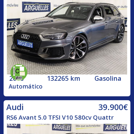
2018
132265 km
Gasolina
Automático
39.900€
Audi
RS6 Avant 5.0 TFSI V10 580cv Quattr