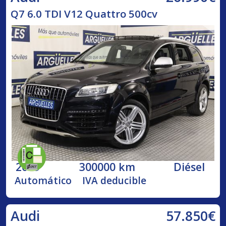
Q7 6.0 TDI V12 Quattro 500cv
2009
300000 km
Diésel
Automático
IVA deducible
57.850€
Audi