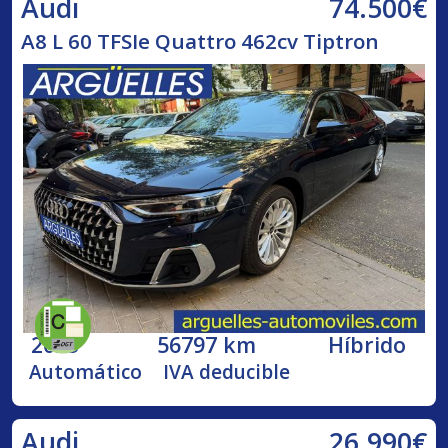
74.500€
Audi
A8 L 60 TFSIe Quattro 462cv Tiptron
2023
56797 km
Híbrido
Automático
IVA deducible
26.990€
Audi