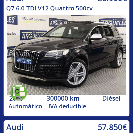
Q7 6.0 TDI V12 Quattro 500cv
2009
300000 km
Diésel
Automático
IVA deducible
57.850€
Audi