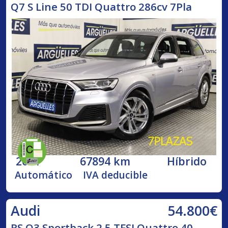
Q7 S Line 50 TDI Quattro 286cv 7Pla
2021
67894 km
Híbrido
Automático
IVA deducible
54.800€
Audi
RS Q3 Sportback 2.5 TFSI Quattro 40