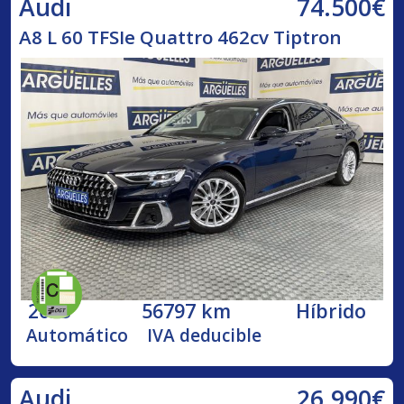
74.500€
Audi
A8 L 60 TFSIe Quattro 462cv Tiptron
2023
56797 km
Híbrido
Automático
IVA deducible
26.990€
Audi