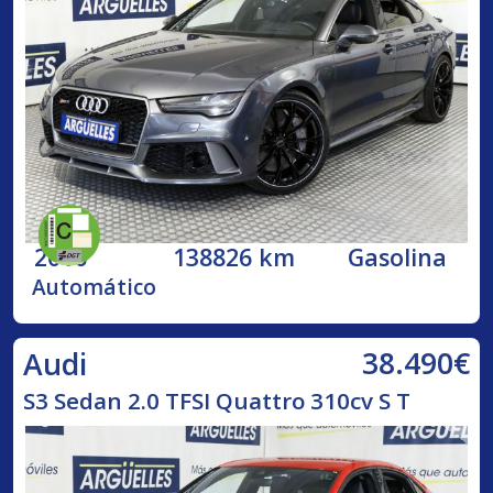
2016
138826 km
Gasolina
Automático
38.490€
Audi
S3 Sedan 2.0 TFSI Quattro 310cv S T