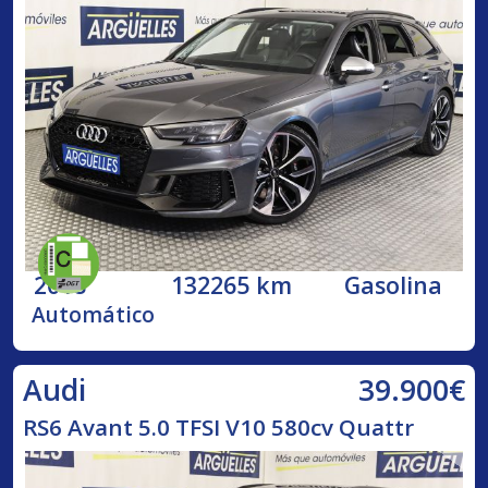
2018
132265 km
Gasolina
Automático
39.900€
Audi
RS6 Avant 5.0 TFSI V10 580cv Quattr