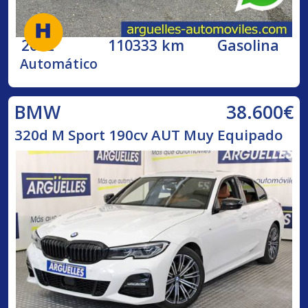
2002
110333 km
Gasolina
Automático
38.600€
BMW
320d M Sport 190cv AUT Muy Equipado