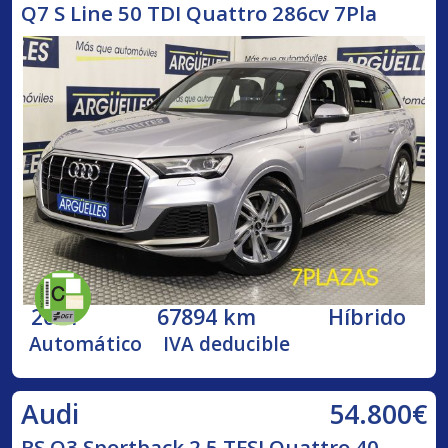
Q7 S Line 50 TDI Quattro 286cv 7Pla
2021
67894 km
Híbrido
Automático
IVA deducible
54.800€
Audi
RS Q3 Sportback 2.5 TFSI Quattro 40