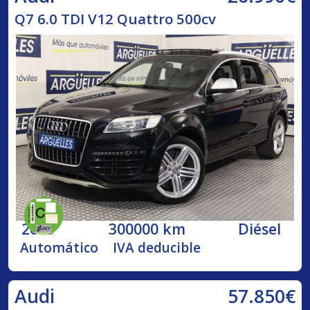
Q7 6.0 TDI V12 Quattro 500cv
2009
300000 km
Diésel
Automático
IVA deducible
57.850€
Audi