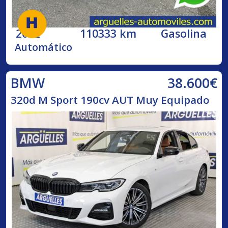
2002
110333 km
Gasolina
Automático
38.600€
BMW
320d M Sport 190cv AUT Muy Equipado