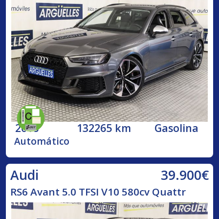
2018
132265 km
Gasolina
Automático
39.900€
Audi
RS6 Avant 5.0 TFSI V10 580cv Quattr