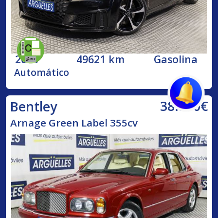
2023
49621 km
Gasolina
Automático
38.500€
Bentley
Arnage Green Label 355cv