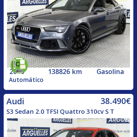
2016
138826 km
Gasolina
Automático
38.490€
Audi
S3 Sedan 2.0 TFSI Quattro 310cv S T