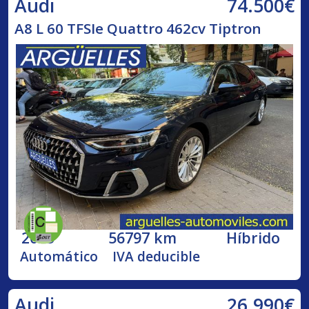
74.500€
Audi
A8 L 60 TFSIe Quattro 462cv Tiptron
2023
56797 km
Híbrido
Automático
IVA deducible
26.990€
Audi