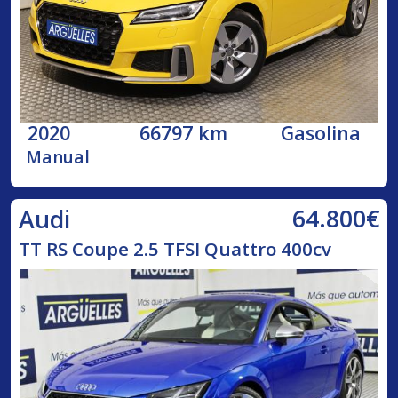
2020
66797 km
Gasolina
Manual
64.800€
Audi
TT RS Coupe 2.5 TFSI Quattro 400cv